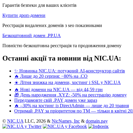
Гарантія безпеки для ваших клієнтів
Купити дроп-домени
Реєстрація видалених доменів з seo показниками
Безкоштовний домен .PP.UA
Повністю безкоштовна реєстрація та продовження домену
Останні акції та новини від NIC.UA:
✨ Новинка NIC.UA: потужний AI-конструктор сайтів
🔥 Лише до 20 серпня: −80% на .CO
☀️ Літня знижка на домени, хостинг і SSL у NIC.UA
🔥 Нові домени на NIC.UA — від 44,59 грн
🎁 День народження .XYZ: -50% на реєстрацію домену
Передзамовте свій .PAY домен уже зараз
🔥 –30% на хостинг із DirectAdmin — лише до 20 травня
Отримай .PAY за пріоритетом по ТМ — тільки в квітні 20
©
NIC.UA
LLC,
2026 &
NicNames, Inc
&
domain.pay