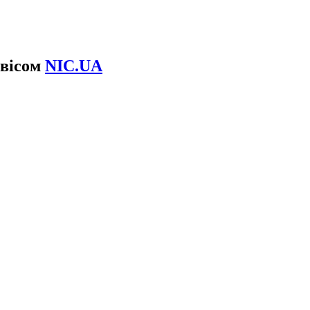
рвісом
NIC.UA